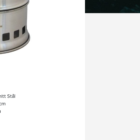
itt Stål
 cm
m