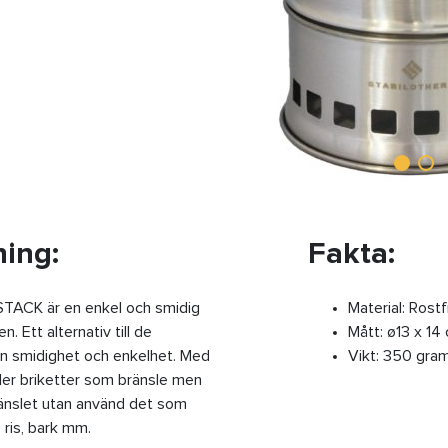
ing:
Fakta:
CK är en enkel och smidig
Material: Rostfr
. Ett alternativ till de
Mått: ø13 x 14
in smidighet och enkelhet. Med
Vikt: 350 gra
eller briketter som bränsle men
änslet utan använd det som
r, ris, bark mm.