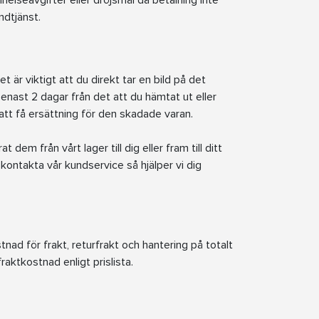
nelseavgifter eller dröjsmål då betalning inte
undtjänst.
t är viktigt att du direkt tar en bild på det
senast 2 dagar från det att du hämtat ut eller
 att få ersättning för den skadade varan.
dem från vårt lager till dig eller fram till ditt
 kontakta vår kundservice så hjälper vi dig
nad för frakt, returfrakt och hantering på totalt
aktkostnad enligt prislista.