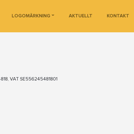
LOGOMÄRKNING
AKTUELLT
KONTAKT
4818, VAT SE556245481801