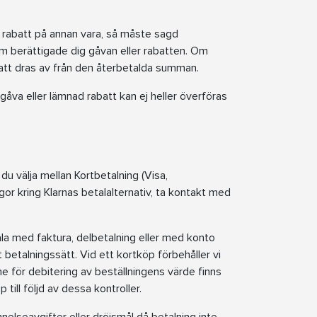
r rabatt på annan vara, så måste sagd
m berättigade dig gåvan eller rabatten. Om
 att dras av från den återbetalda summan.
 gåva eller lämnad rabatt kan ej heller överföras
 du välja mellan Kortbetalning (Visa,
gor kring Klarnas betalalternativ, ta kontakt med
ala med faktura, delbetalning eller med konto
t betalningssätt. Vid ett kortköp förbehåller vi
me för debitering av beställningens värde finns
ill följd av dessa kontroller.