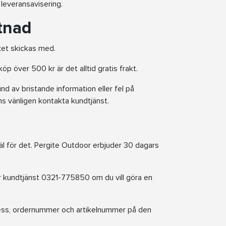
 leveransavisering.
tnad
aket skickas med.
p över 500 kr är det alltid gratis frakt.
nd av bristande information eller fel på
ans vänligen kontakta kundtjänst.
käl för det. Pergite Outdoor erbjuder 30 dagars
r kundtjänst 0321-775850 om du vill göra en
ress, ordernummer och artikelnummer på den