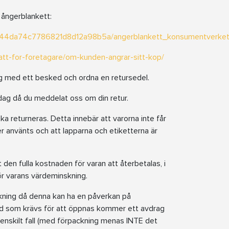
ångerblankett:
3844da74c7786821d8d12a98b5a/angerblankett_konsumentverket
tt-for-foretagare/om-kunden-angrar-sitt-kop/
dig med ett besked och ordna en retursedel.
 dag då du meddelat oss om din retur.
ska returneras. Detta innebär att varorna inte får
er använts och att lapparna och etiketterna är
t den fulla kostnaden för varan att återbetalas, i
för varans värdeminskning.
ning då denna kan ha en påverkan på
ad som krävs för att öppnas kommer ett avdrag
 enskilt fall (med förpackning menas INTE det