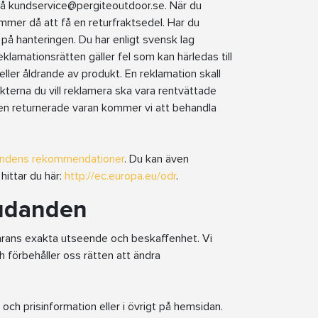
 på kundservice@pergiteoutdoor.se. När du
ommer då att få en returfraktsedel. Har du
 på hanteringen. Du har enligt svensk lag
Reklamationsrätten gäller fel som kan härledas till
 eller åldrande av produkt. En reklamation skall
kterna du vill reklamera ska vara rentvättade
t den returnerade varan kommer vi att behandla
mndens rekommendationer
. Du kan även
hittar du här:
http://ec.europa.eu/odr
.
judanden
arans exakta utseende och beskaffenhet. Vi
h förbehåller oss rätten att ändra
 och prisinformation eller i övrigt på hemsidan.