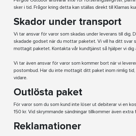
Pergite Outdoor ansvarar inte för förseningsavgifter, påmin
sker i tid. Frågor kring detta kan ställas direkt till Klarnas k
Skador under transport
Vi tar ansvar för varor som skadas under leverans till dig. De
skadade godset när du mottar paketet. Vi vill ha ditt svar 
mottagit paketet. Kontakta vår kundtjänst så hjälper vi dig
Vi tar även ansvar för varor som kommer bort när vi levererat 
postombud. Har du inte mottagit ditt paket inom rimlig tid,
vidare.
Outlösta paket
För varor som du som kund inte löser ut debiterar vi en kost
150 kr. Vid skrymmande sändningar tillkommer även extra fr
Reklamationer