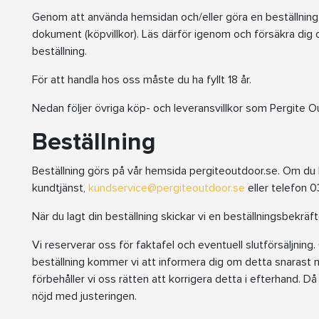
Genom att använda hemsidan och/eller göra en beställning,
dokument (köpvillkor). Läs därför igenom och försäkra dig o
beställning.
För att handla hos oss måste du ha fyllt 18 år.
Nedan följer övriga köp- och leveransvillkor som Pergite Ou
Beställning
Beställning görs på vår hemsida pergiteoutdoor.se. Om du h
kundtjänst,
kundservice@pergiteoutdoor.se
eller telefon 
När du lagt din beställning skickar vi en beställningsbekräft
Vi reserverar oss för faktafel och eventuell slutförsäljning
beställning kommer vi att informera dig om detta snarast mö
förbehåller vi oss rätten att korrigera detta i efterhand. Då
nöjd med justeringen.