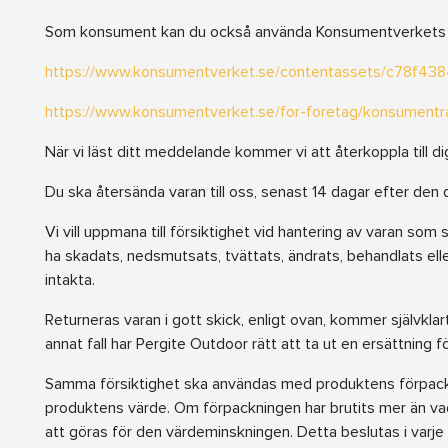
Som konsument kan du också använda Konsumentverkets 
https://www.konsumentverket.se/contentassets/c78f4
https://www.konsumentverket.se/for-foretag/konsumentra
När vi läst ditt meddelande kommer vi att återkoppla till 
Du ska återsända varan till oss, senast 14 dagar efter den
Vi vill uppmana till försiktighet vid hantering av varan som 
ha skadats, nedsmutsats, tvättats, ändrats, behandlats ell
intakta.
Returneras varan i gott skick, enligt ovan, kommer självklar
annat fall har Pergite Outdoor rätt att ta ut en ersättning 
Samma försiktighet ska användas med produktens förpack
produktens värde. Om förpackningen har brutits mer än v
att göras för den värdeminskningen. Detta beslutas i varje